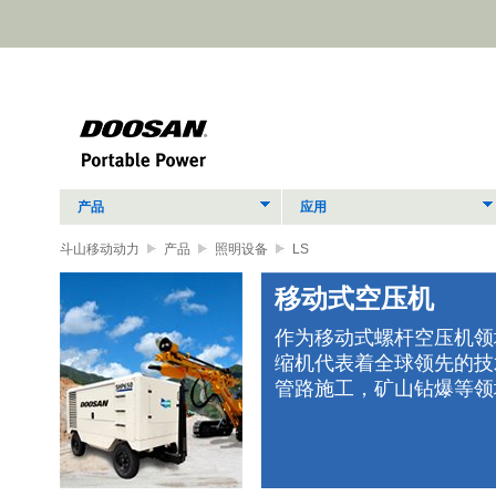
产品
应用
斗山移动动力
产品
照明设备
LS
移动式空压机
作为移动式螺杆空压机领
缩机代表着全球领先的技
立式
管路施工，矿山钻爆等领
、经
助您