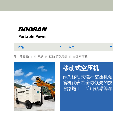
产品
应用
斗山移动动力
产品
移动式空压机
大型空压机
移动式空压机
作为移动式螺杆空压机领
缩机代表着全球领先的技
立式
管路施工，矿山钻爆等领
、经
助您