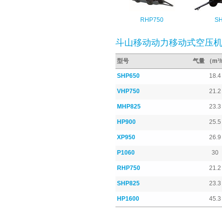
RHP750
S
斗山移动动力移动式空压
型号
气量 （m³/
SHP650
18.4
VHP750
21.2
MHP825
23.3
HP900
25.5
XP950
26.9
P1060
30
RHP750
21.2
SHP825
23.3
HP1600
45.3