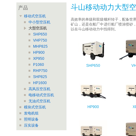
斗山移动动力大型
产品
移动式空压机
高效率的单级和双级螺杆转子，配备世
中小型空压机
矿山，还是在船厂中进行船厂喷涂喷砂
大型空压机
以在斗山移动动力中找得到。
SHP650
VHP750
MHP825
HP900
XP950
P1060
SHP650
V
RHP750
SHP825
HP1600
高风压空压机
电移动式空压机
无油式空压机
HP900
X
模块式空压机
发电机组
照明设备
压实设备