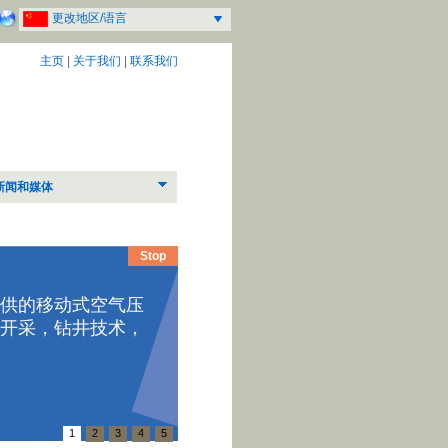
更改地区/语言
主页
|
关于我们
|
联系我们
新闻和媒体
Stop
模块式
供的移动式空气压
开采，钻井技术，
斗山移动
整机小巧
在各样车
1
2
3
4
5