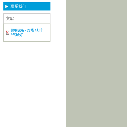
联系我们
文獻
照明设备 - 灯塔 / 灯车
/ 气球灯