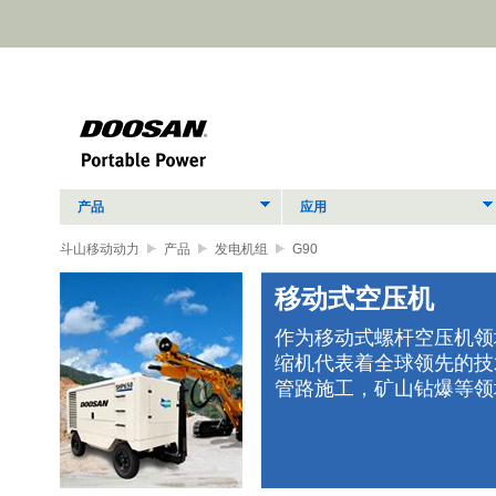
产品
应用
斗山移动动力
产品
发电机组
G90
移动式空压机
作为移动式螺杆空压机领
缩机代表着全球领先的技
立式
管路施工，矿山钻爆等领
、经
助您