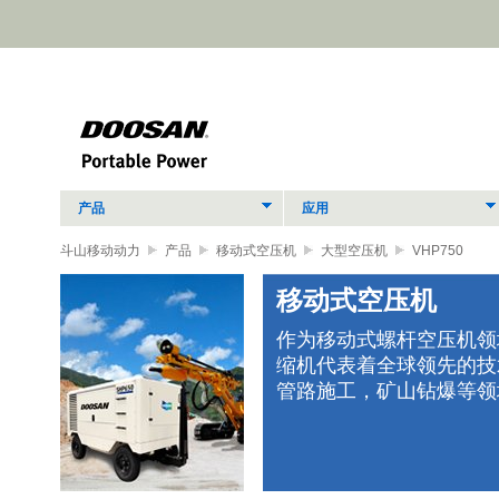
产品
应用
斗山移动动力
产品
移动式空压机
大型空压机
VHP750
移动式空压机
作为移动式螺杆空压机领
缩机代表着全球领先的技
立式
管路施工，矿山钻爆等领
、经
助您