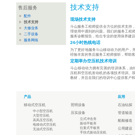
技术支持
售后服务
配件
现场技术支持
技术支持
斗山服务工程师提供全方位的技术支持
大修业务
理使用中遇到的问题。我们的服务工程
二手设备
服务诊断报告，给出专业的使用保养建
服务网络
24小时热线电话
为了更好地服务斗山移动动力的用户，开通
经验丰富的售后服务工程师接听，帮助
定期举办空压机技术培训
斗山移动动力拥有完善的培训体系，由
压机和空压机发动机的各项技术培训。
教材，并且在我们的培训中心提供客户
产品
应用
移动式空压机
照明设备
石油钻探
中小型空压机
压实设备
管道输送
大型空压机
立式冲击夯
高风压空压机
船舶修造
振动平板夯
电移动式空压机
往复式平板夯
公用建设
无油式空压机
手扶式振动压实机