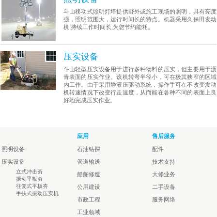
斗山移动式照明灯塔提供野外或施工现场的照明，具有亮度
强，照明范围大，运行时间长的特点。机器采用久保田发动
机,持续工作时间长,为您节约能耗。
压实设备
斗山轻型压实设备用于进行多种物料的压实，但主要用于沥
青表面的压实作业。该机转弯半径小，可在极其狭窄的区域
内工作。由于采用静液压驱动系统，操作手可在不改变发动
机转速情况下改变行走速度，从而能在各种不同的表面上良
好地完成压实作业。
应用
售后服务
照明设备
石油钻探
配件
压实设备
管道输送
技术支持
立式冲击夯
船舶修造
大修业务
振动平板夯
往复式平板夯
公用建设
二手设备
手扶式振动压实机
市政工程
服务网络
工业领域