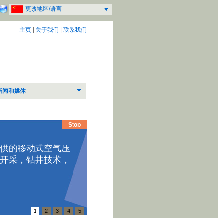
更改地区/语言
主页
|
关于我们
|
联系我们
新闻和媒体
Stop
模块式
供的移动式空气压
开采，钻井技术，
斗山移动
整机小巧
在各样车
1
2
3
4
5